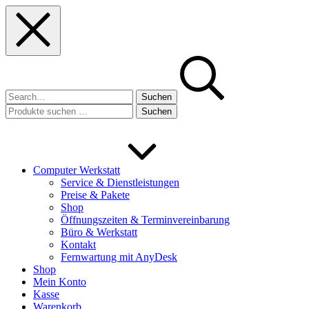
Skip
Skip
Skip
to
to
to
main
main
footer
navigation
content
Suchen
nach:
Suchen
Suchen
nach:
Computer Werkstatt
Service & Dienstleistungen
Preise & Pakete
Shop
Öffnungszeiten & Terminvereinbarung
Büro & Werkstatt
Kontakt
Fernwartung mit AnyDesk
Shop
Mein Konto
Kasse
Warenkorb