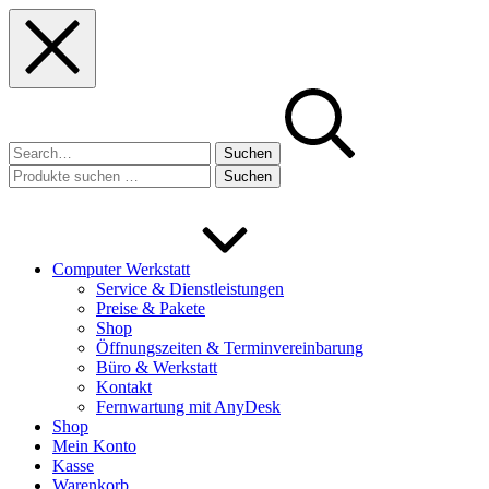
Skip
Skip
Skip
to
to
to
main
main
footer
navigation
content
Suchen
nach:
Suchen
Suchen
nach:
Computer Werkstatt
Service & Dienstleistungen
Preise & Pakete
Shop
Öffnungszeiten & Terminvereinbarung
Büro & Werkstatt
Kontakt
Fernwartung mit AnyDesk
Shop
Mein Konto
Kasse
Warenkorb