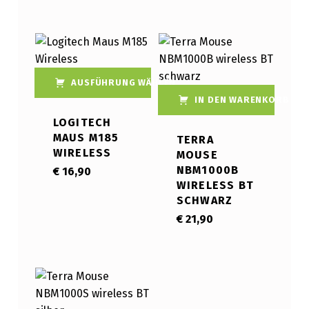
List of products
AUSFÜHRUNG WÄHLEN
IN DEN WARENKORB
Dieses Produkt weist mehrere Varianten auf. Die Optionen können auf der Produktseite gewählt werden
LOGITECH
MAUS M185
TERRA
WIRELESS
MOUSE
NBM1000B
€
16,90
WIRELESS BT
SCHWARZ
€
21,90